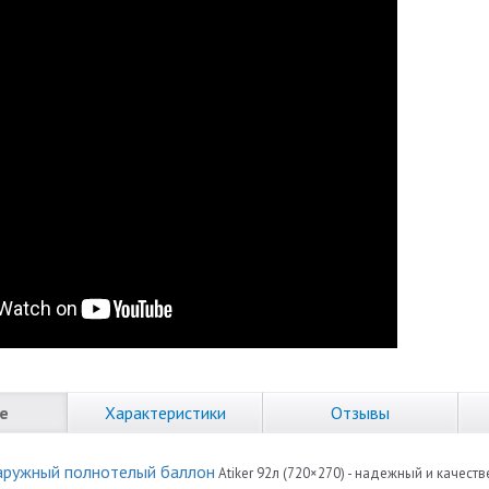
е
Характеристики
Отзывы
аружный полнотелый баллон
Atiker 92л (720×270) - надежный и качес