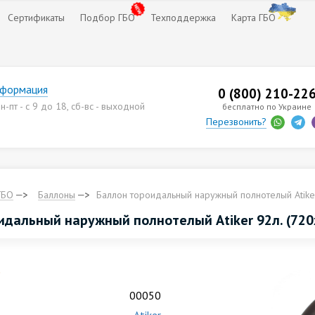
Сертификаты
Подбор ГБО
Техподдержка
Карта ГБО
нформация
0 (800) 210-22
-пт - с 9 до 18, сб-вс - выходной
бесплатно по Украине
Перезвонить?
ГБО
Баллоны
Баллон тороидальный наружный полнотелый Аtiker
идальный наружный полнотелый Аtiker 92л. (720
.
00050