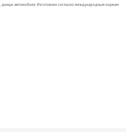
, под днище автомобиля. Изготовлен согласно международным нормам
720
270
92
Atiker