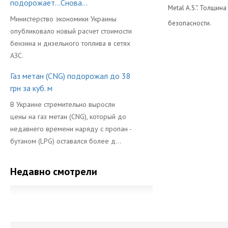
подорожает...Снова...
Metal A.S.". Толщи
Министерство экономики Украины
безопасности.
опубликовало новый расчет стоимости
Диаметр
бензина и дизельного топлива в сетях
АЗС.
Длина
Газ метан (CNG) подорожал до 38
Объем Баллон
грн за куб. м
Производител
В Украине стремительно выросли
цены на газ метан (CNG), который до
недавнего времени наряду с пропан -
бутаном (LPG) оставался более д...
Недавно смотрели