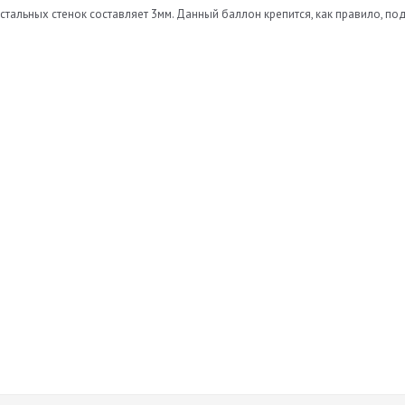
на стальных стенок составляет 3мм. Данный баллон крепится, как правило
Нет отзывов
а
Оставить отзыв
ь