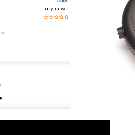
Atiker
отсутствует
ка
и
н.