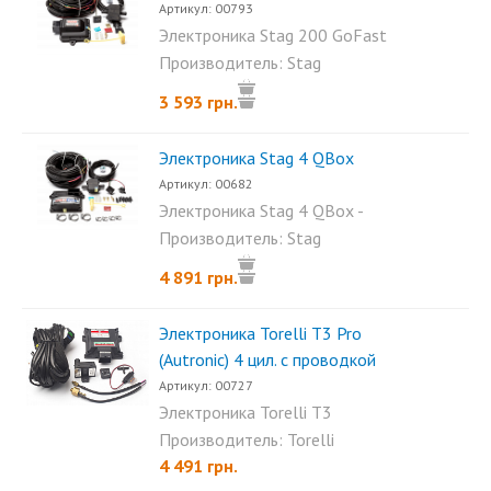
Артикул: 00793
Электроника Stag 200 GoFast
- это новый продукт от...
Производитель: Stag
3 593 грн.
Электроника Stag 4 QBox
Артикул: 00682
Электроника Stag 4 QBox -
это инновационная...
Производитель: Stag
4 891 грн.
Электроника Torelli T3 Pro
(Autronic) 4 цил. с проводкой
Артикул: 00727
Электроника Torelli T3
(Autronic) 4 цил. - это...
Производитель: Torelli
4 491 грн.