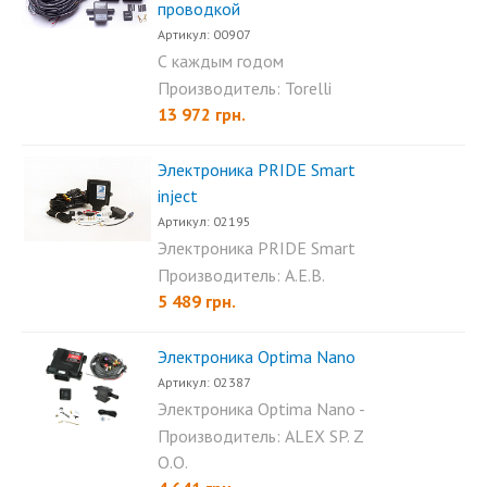
проводкой
Артикул: 00907
С каждым годом
использование двигателей с...
Производитель: Torelli
13 972 грн.
Электроника PRIDE Smart
inject
Артикул: 02195
Электроника PRIDE Smart
inject - итальянская...
Производитель: A.E.B.
5 489 грн.
Электроника Optima Nano
Артикул: 02387
Электроника Optima Nano -
это электроника 4-го...
Производитель: ALEX SP. Z
O.O.