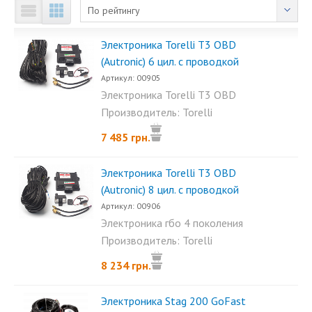
По рейтингу
Электроника Torelli T3 OBD
(Autronic) 6 цил. с проводкой
Артикул: 00905
Электроника Torelli T3 OBD
(Autronic) 6 цил. с проводкой...
Производитель: Torelli
7 485 грн.
Электроника Torelli T3 OBD
(Autronic) 8 цил. с проводкой
Артикул: 00906
Электроника гбо 4 поколения
Torelli T3 OBD (Autronic) 8...
Производитель: Torelli
8 234 грн.
Электроника Stag 200 GoFast