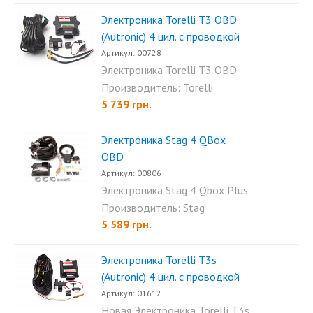
Электроника Torelli T3 OBD
(Autronic) 4 цил. с проводкой
Артикул: 00728
Электроника Torelli T3 OBD
(Autronic) 4 цил - это...
Производитель: Torelli
5 739 грн.
Электроника Stag 4 QBox
OBD
Артикул: 00806
Электроника Stag 4 Qbox Plus
(OBD) - это инновационный...
Производитель: Stag
5 589 грн.
Электроника Torelli T3s
(Autronic) 4 цил. с проводкой
Артикул: 01612
Новая Электроника Torelli T3s