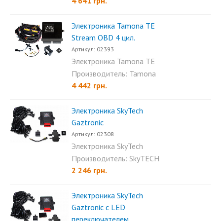
4 641 грн.
Электроника Tamona TE
Stream OBD 4 цил.
Артикул: 02393
Электроника Tamona TE
Stream OBD 4 цил - это...
Производитель: Tamona
4 442 грн.
Электроника SkyTech
Gaztronic
Артикул: 02308
Электроника SkyTech
Gaztronic – это
Производитель: SkyTECH
инновационная...
2 246 грн.
Электроника SkyTech
Gaztronic с LED
переключателем