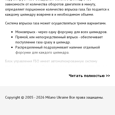
зависимости от количества оборотов двигателя в минуту,
определяет порционное количество впрыска газа. Газ подается к
каждому цилиндру вовремя в и необходимом объеме.
Система впрыска газа может осуществляться тремя вариантами.
Моновпрыск - через одну форсунку для всех цилиндров.
Прямой, или непосредственный впрыск - обеспечивает
поступление газа сразу в цилиндр.
Распределенный подразумевает наличие отдельной
форсунки для каждого цилиндра.
Блок управления ГБО имеет автоматизированную систему
перехода газ - бензин. Когда вы заводите машину, автоматически
подается газ, а когда газовое топливо заканчивается, система
Читать полностью >>
переходит на бензин. Функцию перехода может контролировать
и сам водитель, соответствующая кнопка встроена в салоне
автомобиля. Также в салоне есть индикаторы, которые
сигнализируют, что газ на исходе. Это отличный бонус для
водителя – автоматические настройки, не требующие ручного
Copyright © 2005 - 2026 Milano Ukraine
Все права защищены.
труда. Также электроника ГБО 4 поколения обладает очень
приятной для автолюбителей функцией, которой не было в
предыдущих поколениях – она тщательно контролирует расход