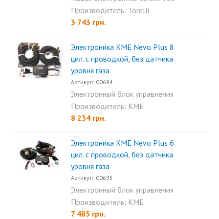
разработана...
Производитель: Torelli
3 743 грн.
Электроника KME Nevo Plus 8
цил. c проводкой, без датчика
уровня газа
Артикул: 00694
Электронный блок управления
гбо KME Nevo 8 plus с...
Производитель: KME
8 234 грн.
Электроника KME Nevo Plus 6
цил. c проводкой, без датчика
уровня газа
Артикул: 00695
Электронный блок управления
гбо KME Nevo 6 plus с...
Производитель: KME
7 485 грн.