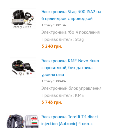
Электроника Stag 300 ISA2 на
6 цилиндров с проводкой
Артикул: 00136
Электроника гбо 4 поколения
Stag 300 ISA2 на 6 цил...
Производитель: Stag
5 240 грн.
Электроника KME Nevo 4цил.
c проводкой, без датчика
уровня газа
Артикул: 00606
Электронный блок управления
KME Nevo 4 цил - это...
Производитель: KME
3 743 грн.
Электроника Torelli T4 direct
injection (Autronic) 4 цил. с