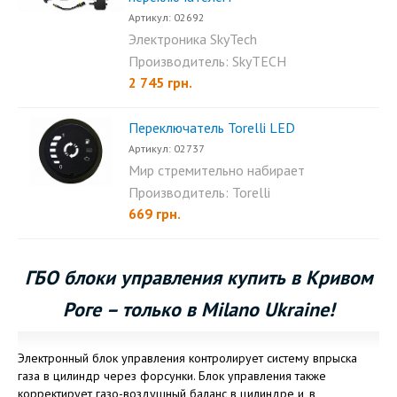
Артикул: 02692
Электроника SkyTech
Gaztronic – это
Производитель: SkyTECH
инновационная...
2 745 грн.
Переключатель Torelli LED
Артикул: 02737
Мир стремительно набирает
обороты развития...
Производитель: Torelli
669 грн.
ГБО блоки управления купить в Кривом
Роге – только в Milano Ukraine!
Электронный блок управления контролирует систему впрыска
газа в цилиндр через форсунки. Блок управления также
корректирует газо-воздушный баланс в цилиндре и, в