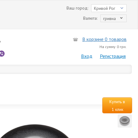
Ваш город:
Кривой Рог
Валюта:
гривна
В корзине 0 товаров
6
На сумму
0 грн.
Вход
Регистрация
Купить в
1 клик