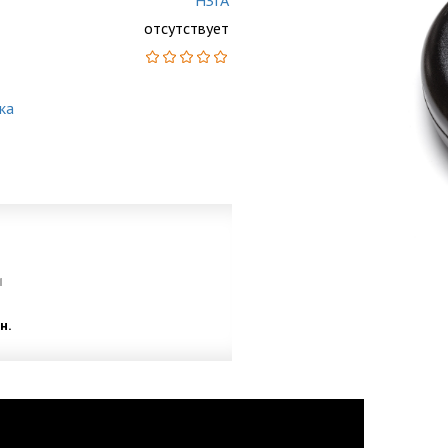
НЗГА
отсутствует
ка
и
н.