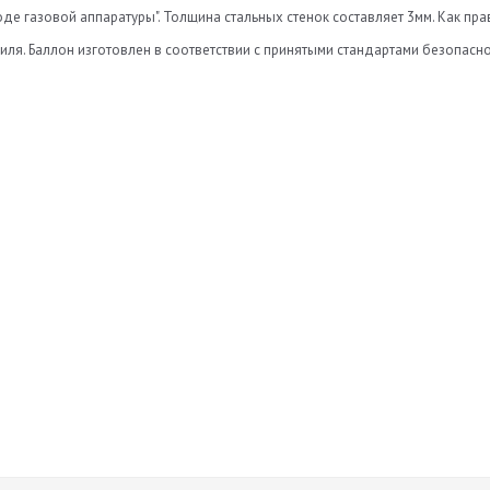
де газовой аппаратуры". Толщина стальных стенок составляет 3мм. Как пра
ля. Баллон изготовлен в соответствии с принятыми стандартами безопасно
Нет отзывов
а
Оставить отзыв
ь