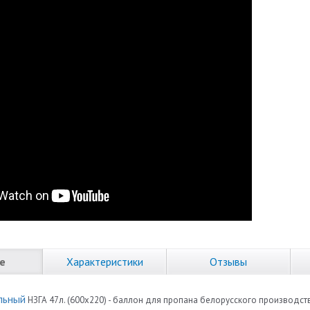
е
Характеристики
Отзывы
льный
НЗГА 47л. (600х220) - баллон для пропана белорусского производст