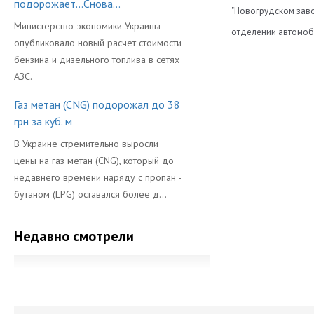
подорожает...Снова...
"Новогрудском заво
Министерство экономики Украины
отделении автомоби
опубликовало новый расчет стоимости
Диаметр
бензина и дизельного топлива в сетях
АЗС.
Длина
Газ метан (CNG) подорожал до 38
Объем Баллон
грн за куб. м
Производител
В Украине стремительно выросли
цены на газ метан (CNG), который до
недавнего времени наряду с пропан -
бутаном (LPG) оставался более д...
Недавно смотрели