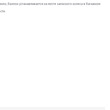
вило, баллон устанавливается на месте запасного колеса в багажном
сти.
600
220
47
НЗГА