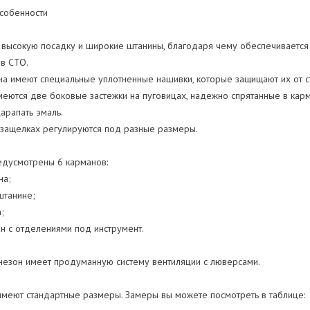
собенности
высокую посадку и широкие штанины, благодаря чему обеспечивается 
в СТО.
а имеют специальные уплотненные нашивки, которые защищают их от с
еются две боковые застежки на пуговицах, надежно спрятанные в карма
арапать эмаль.
 защелках регулируются под разные размеры.
едусмотрены 6 карманов:
на;
штанине;
;
н с отделениями под инструмент.
незон имеет продуманную систему вентиляции с люверсами.
меют стандартные размеры. Замеры вы можете посмотреть в таблице: