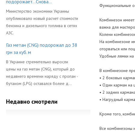
подорожает...Снова...
Функциональные о
Министерство экономики Украины
опубликовало новый расчет стоимости
Комбинезон имеет 
бензина и дизельного топлива в сетях
важна для мастеро
АЗС.
Колени комбинезон
На комбинезоне им
Газ метан (CNG) подорожал до 38
оторваться или поц
грн за куб. м
Удобные лямки на
В Украине стремительно выросли
цены на газ метан (CNG), который до
В комбинезоне пр
недавнего времени наряду с пропан -
• 2 боковых карма
бутаном (LPG) оставался более д...
• Один карман на 
• 2 задних кармана
• Нагрудный карма
Недавно смотрели
Кроме того, комби
Все комбинезоны и