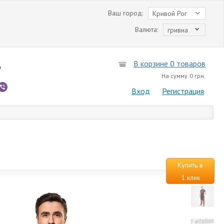
Ваш город:
Кривой Рог
Валюта:
гривна
В корзине 0 товаров
6
На сумму
0 грн.
Вход
Регистрация
Купить в
1 клик