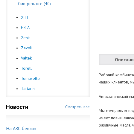
Смотреть все (40)
ХПТ
НЗГА
Zenit
Zavoli
Valtek
Описани
Torelli
Рабочий комбинезо
Tomasetto
наших клиентов, м
Tartarini
Антистатический м
Новости
Смотреть все
Мы специально под
имеет повышенную 
различные масла, ч
На АЗС бензин