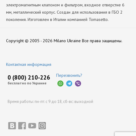
электромагнитным клапоном и фильтром, входное отверстие 6
мм, металлический корпус. Создан для использования в ГБО 2
поколения. Изготовлен в Италии компанией Tomasetto.
Версия
Нет отзывов
AT-07 140 Л.С.
Copyright © 2005 - 2026 Milano Ukraine
Все права защищены.
Мощность катушки (Вт)
11
Оставить отзыв
Мощность Редуктора
Контактная информация
140
Перезвонить?
Напряжение катушки (В)
0 (800) 210-226
12
бесплатно по Украине
Производитель
Tomasetto
Время работы:
пн-пт: с 9 до 18,
сб-вс: выходной