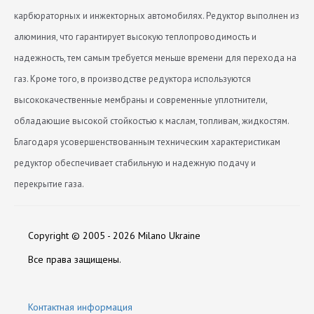
карбюраторных и инжекторных автомобилях. Редуктор выполнен из
алюминия, что гарантирует высокую теплопроводимость и
надежность, тем самым требуется меньше времени для перехода на
газ. Кроме того, в производстве редуктора используются
высококачественные мембраны и современные уплотнители,
обладающие высокой стойкостью к маслам, топливам, жидкостям.
Благодаря усовершенствованным техническим характеристикам
редуктор обеспечивает стабильную и надежную подачу и
перекрытие газа.
Вес (кг)
Каталоги:
Володя
1,565
Скачать katalog-produktsii-torelli.pdf
Copyright © 2005 - 2026 Milano Ukraine
19.09.2016
Вход (мм)
6
Все права защищены.
Хороший обогрев
Сертификаты:
Выход (мм)
габариты
19
Скачать sertifikat-sootvetstviya-na-propanovyy-
Контактная информация