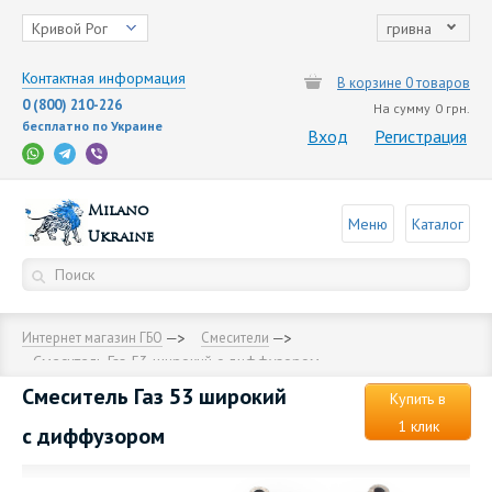
Кривой Рог
гривна
Контактная информация
В корзине 0 товаров
0 (800) 210-226
На сумму
0 грн.
бесплатно по Украине
Вход
Регистрация
Milano
Меню
Каталог
Ukraine
Интернет магазин ГБО
Смесители
Смеситель Газ 53 широкий с диффузором
Смеситель Газ 53 широкий
Купить в
1 клик
с диффузором