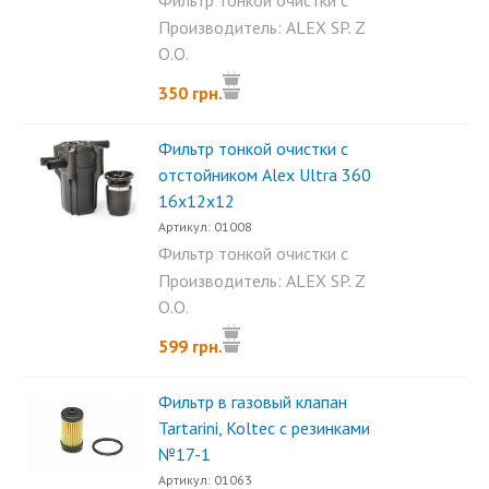
Фильтр тонкой очистки с
отстойником Аlex Ultra 360...
Производитель: ALEX SP. Z
O.O.
350 грн.
Фильтр тонкой очистки с
отстойником Аlex Ultra 360
16х12х12
Артикул: 01008
Фильтр тонкой очистки с
отстойником Аlex Ultra 360...
Производитель: ALEX SP. Z
O.O.
599 грн.
Фильтр в газовый клапан
Tartarini, Koltec с резинками
№17-1
Артикул: 01063