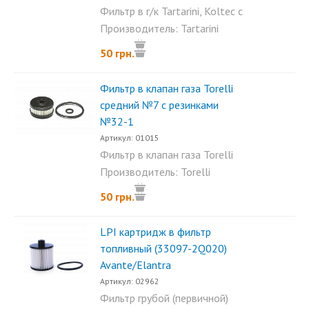
Фильтр в г/к Tartarini, Koltec с
резинками...
Производитель: Tartarini
50 грн.
Фильтр в клапан газа Torelli
средний №7 с резинками
№32-1
Артикул: 01015
Фильтр в клапан газа Torelli
средний №7 с...
Производитель: Torelli
50 грн.
LPI картридж в фильтр
топливный (33097-2Q020)
Avante/Elantra
Артикул: 02962
Фильтр грубой (первичной)