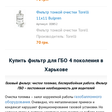
Фильтр тонкой очистки Torelli
11х11 Bulpren
Артикул: 00852
Фильтр тонкой очистки Torell
11х11 Bulpren имеет...
Производитель: Torelli
70 грн.
Купить фильтр для ГБО 4 поколения в
Харькове
Газовый фильтр: чистое топливо, бесперебойная работа. Фильтр
ГБО
– постоянная необходимость для водителей
газобаллонного
Очистка топлива – залог корректной работы
оборудования
. Очевидно, что металлические примеси и
конденсат нарушают функционирование газовой установки. Но
наличие грязи в системе негативно сказывается на работе всего