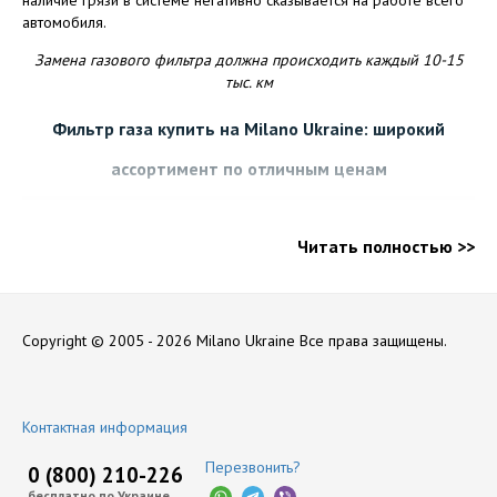
автомобиля.
Замена газового фильтра должна происходить каждый 10-15
тыс. км
Фильтр газа купить на Milano Ukraine: широкий
ассортимент по отличным ценам
Мы подберем газовый фильтр ГБО на любой автомобиль:
Читать полностью >>
фильтр ГБО 4 поколения
фильтр грубой очистки
фильтр тонкой очистки
фильтр для ГБО 2 поколения
фильтр редуктора грубой очистки
Copyright © 2005 - 2026 Milano Ukraine
Все права защищены.
Европейское качество, которое подтверждают
сертификаты
Лояльные цены
Контактная информация
Возможность выбора службы доставки – любимой,
проверенной, или той, отделение которой ближе всего к
Перезвонить?
0 (800) 210-226
дому
Мы помогаем с регистрацией ГБО и прохождением
бесплатно по Украине