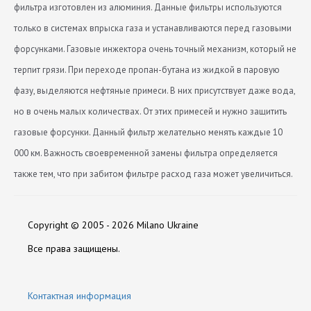
фильтра изготовлен из алюминия. Данные фильтры используются
только в системах впрыска газа и устанавливаются перед газовыми
форсунками. Газовые инжектора очень точный механизм, который не
терпит грязи. При переходе пропан-бутана из жидкой в паровую
фазу, выделяются нефтяные примеси. В них присутствует даже вода,
но в очень малых количествах. От этих примесей и нужно защитить
газовые форсунки. Данный фильтр желательно менять каждые 10
000 км. Важность своевременной замены фильтра определяется
также тем, что при забитом фильтре расход газа может увеличиться.
Вход (мм)
Каталоги:
Нет отзывов
12
Скачать Katalog-produktsii-Torelli.pdf
Copyright © 2005 - 2026 Milano Ukraine
Высота
60
Оставить отзыв
Все права защищены.
Выход (мм)
12
Контактная информация
Диаметр