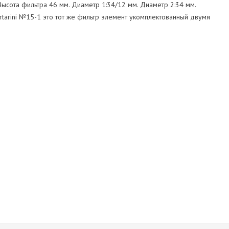
Высота фильтра 46 мм. Диаметр 1:34/12 мм. Диаметр 2:34 мм.
artarini №15-1 это тот же фильтр элемент укомплектованный двумя
Tartarini