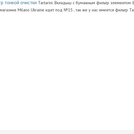
р тонкой очистки
Tartarini. Вкладыш с бумажным фильтр элементом. 
 магазине Milano Ukraine идет под №15 , так же у нас имеется фильтр T
ь
Нет отзывов
Оставить отзыв